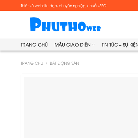
Skip
Thiết kế website đẹp, chuyên nghiệp, chuẩn SEO
to
content
TRANG CHỦ
MẪU GIAO DIỆN
TIN TỨC – SỰ KIỆ
TRANG CHỦ
/
BẤT ĐỘNG SẢN