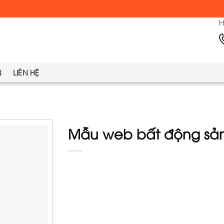
H
N
LIÊN HỆ
Mẫu web bất động sản