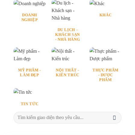
DOANH
KHÁC
NGHIỆP
DU LỊCH -
KHÁCH SẠN
- NHÀ HÀNG
MỸ PHẨM -
NỘI THẤT -
THỰC PHẨM
LÀM ĐẸP
KIẾN TRÚC
- DƯỢC
PHẨM
TIN TỨC
Tìm
kiếm: