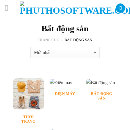
Skip
to
content
Bất động sản
TRANG CHỦ
/
BẤT ĐỘNG SẢN
ĐIỆN MÁY
BẤT ĐỘNG
SẢN
THỜI
TRANG