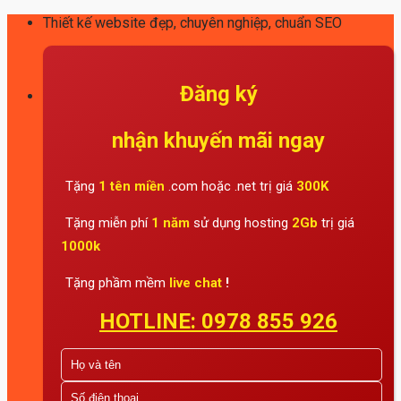
Skip
Thiết kế website đẹp, chuyên nghiệp, chuẩn SEO
to
content
Đăng ký
nhận khuyến mãi ngay
Tặng
1 tên miền
.com hoặc .net trị giá
300K
Tặng miễn phí
1 năm
sử dụng hosting
2Gb
trị giá
1000k
Tặng phầm mềm
live chat
!
HOTLINE: 0978 855 926