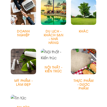
DOANH
DU LỊCH -
KHÁC
NGHIỆP
KHÁCH SẠN
- NHÀ
HÀNG
NỘI THẤT -
KIẾN TRÚC
MỸ PHẨM -
THỰC PHẨM
LÀM ĐẸP
- DƯỢC
PHẨM