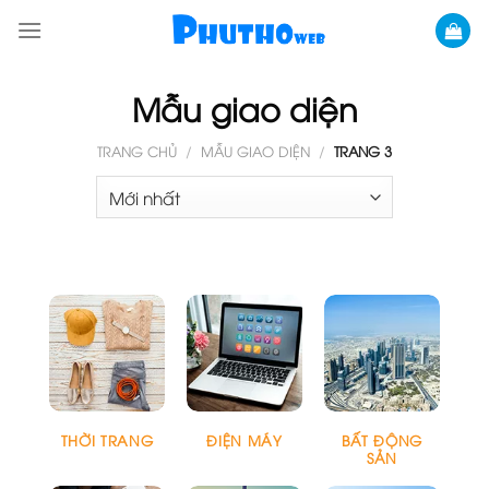
Skip
to
content
Mẫu giao diện
TRANG CHỦ
/
MẪU GIAO DIỆN
/
TRANG 3
THỜI TRANG
ĐIỆN MÁY
BẤT ĐỘNG
SẢN